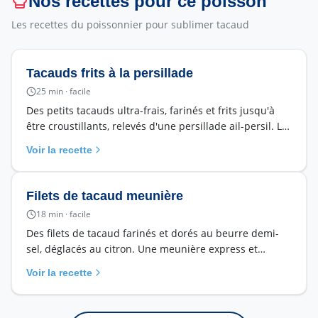
Nos recettes pour ce poisson
Les recettes du poissonnier pour sublimer
tacaud
Tacauds frits à la persillade
25
min ·
facile
Des petits tacauds ultra-frais, farinés et frits jusqu'à
être croustillants, relevés d'une persillade ail-persil. Le
petit poisson de nos criées transformé en régal
Voir la recette
familial.
Filets de tacaud meunière
18
min ·
facile
Des filets de tacaud farinés et dorés au beurre demi-
sel, déglacés au citron. Une meunière express et
économique avec le petit poisson star de la criée du
Voir la recette
Croisic.