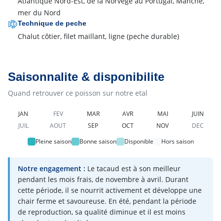
Atlantique Nord-Est, de la Norvège au Portugal, Manche,
mer du Nord
Technique de peche
Chalut côtier, filet maillant, ligne
(peche durable)
Saisonnalite & disponibilite
Quand retrouver ce poisson sur notre etal
JAN
FEV
MAR
AVR
MAI
JUIN
JUIL
AOUT
SEP
OCT
NOV
DEC
Pleine saison
Bonne saison
Disponible
Hors saison
Notre engagement :
Le tacaud est à son meilleur
pendant les mois frais, de novembre à avril. Durant
cette période, il se nourrit activement et développe une
chair ferme et savoureuse. En été, pendant la période
de reproduction, sa qualité diminue et il est moins