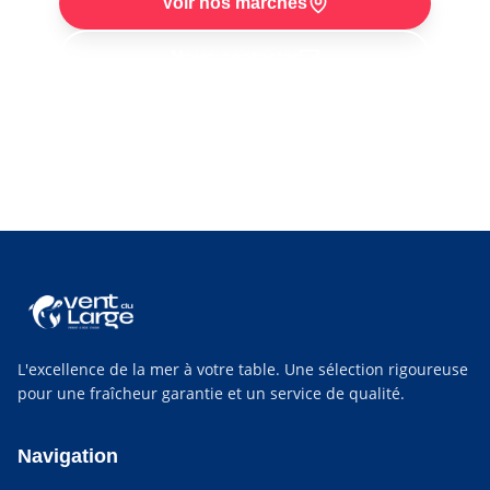
Voir nos marches
Nous contacter
Retrouvez-nous chaque semaine :
poissonnier à
Saint-Nazaire
,
poissonnier au Croisic
et
poissonnier à Pornichet
.
L'excellence de la mer à votre table. Une sélection rigoureuse
pour une fraîcheur garantie et un service de qualité.
Navigation