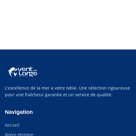
Nous contacter
Retrouvez-nous chaque semaine :
poissonnier à
Saint-Nazaire
,
poissonnier au Croisic
et
poissonnier à Pornichet
.
L'excellence de la mer à votre table. Une sélection rigoureuse
pour une fraîcheur garantie et un service de qualité.
Navigation
Accueil
Notre Histoire