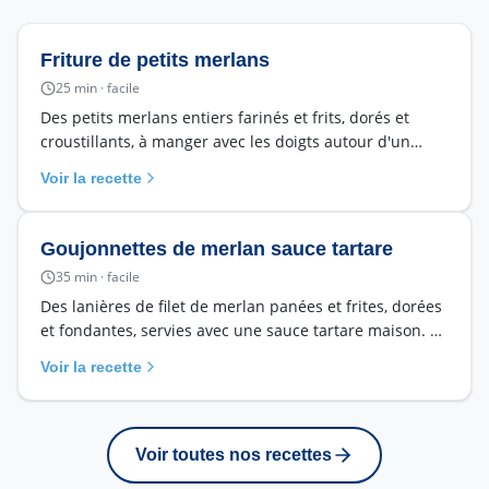
Friture de petits merlans
25
min ·
facile
Des petits merlans entiers farinés et frits, dorés et
croustillants, à manger avec les doigts autour d'un
citron. La friture conviviale des bords de Loire et
Voir la recette
d'océan, prête en 25 minutes.
Goujonnettes de merlan sauce tartare
35
min ·
facile
Des lanières de filet de merlan panées et frites, dorées
et fondantes, servies avec une sauce tartare maison. Le
poisson pané que les enfants réclament, en bien
Voir la recette
meilleur.
Voir toutes nos recettes