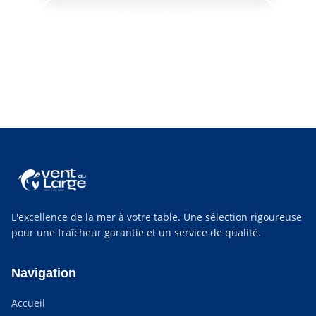
Nous contacter
Retrouvez-nous chaque semaine :
poissonnier à
Saint-Nazaire
,
poissonnier au Croisic
et
poissonnier à Pornichet
.
L'excellence de la mer à votre table. Une sélection rigoureuse
pour une fraîcheur garantie et un service de qualité.
Navigation
Accueil