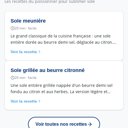
Les recettes du poissonnier pour sublimer
sole
Sole meunière
20
min ·
facile
Le grand classique de la cuisine française : une sole
entière dorée au beurre demi-sel, déglacée au citron.
Simple, rapide et inratable avec une sole ultra-fraîche
Voir la recette
de la criée.
Sole grillée au beurre citronné
20
min ·
facile
Une sole entière grillée nappée d'un beurre demi-sel
fondu au citron et aux herbes. La version légère et
estivale de la meunière, prête en 20 minutes.
Voir la recette
Voir toutes nos recettes