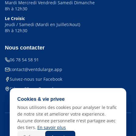
Mardi Mercredi Vendredi Samedi Dimanche
8h à 12h30
Le Croisic
Jeudi / Samedi (Mardi en Juillet/Aout)
8h à 12h30
Nous contacter
06 78 54 58 91
contact@ventdularge.app
Suivez-nous sur Facebook
Siège : 20 rue Reverchon,
44510 Le Pouliguen
Cookies & vie privee
Nous utilisons des cookies pour analyser le trafic
de notre site et ameliorer votre experience.
Aucune donnee personnelle n'est partagee avec
©
2026
Vent du Large - Tous droits réservés
des tiers.
En savoir plus
Développé par BecauseTimeCounts