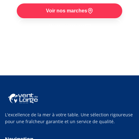
Voir nos marches
Nous contacter
Retrouvez-nous chaque semaine :
poissonnier à
Saint-Nazaire
,
poissonnier au Croisic
et
poissonnier à Pornichet
.
L'excellence de la mer à votre table. Une sélection rigoureuse
pour une fraîcheur garantie et un service de qualité.