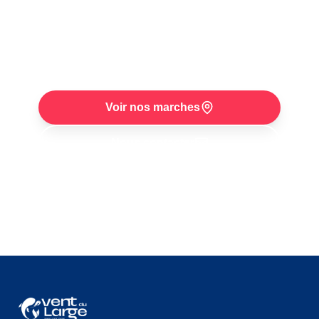
Venez rencontrer Raphael sur l'un de nos
trois marches hebdomadaires. Disponibilite
selon arrivages et saison.
Voir nos marches
Nous contacter
Retrouvez-nous chaque semaine :
poissonnier à
Saint-Nazaire
,
poissonnier au Croisic
et
poissonnier à Pornichet
.