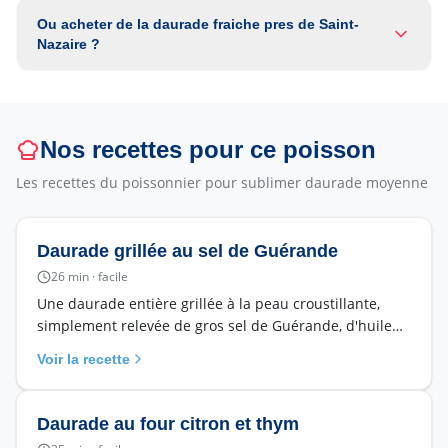
Ou acheter de la daurade fraiche pres de Saint-
Nazaire ?
Nos recettes pour ce poisson
Les recettes du poissonnier pour sublimer
daurade moyenne
Daurade grillée au sel de Guérande
26
min ·
facile
Une daurade entière grillée à la peau croustillante,
simplement relevée de gros sel de Guérande, d'huile
d'olive et de citron. La recette d'été par excellence, au
Voir la recette
barbecue ou à la plancha.
Daurade au four citron et thym